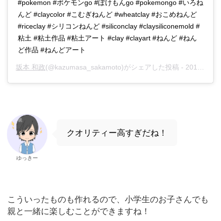
#pokemon #ポケモンgo #ぽけもんgo #pokemongo #いろね
んど #claycolor #こむぎねんど #wheatclay #おこめねんど
#riceclay #シリコンねんど #siliconclay #claysiliconemold #
粘土 #粘土作品 #粘土アート #clay #clayart #ねんど #ねん
ど作品 #ねんどアート
坂本 和政
(@kazumasa_sakamoto)がシェアした投稿 -
2019年10月月13日午後9時30分PDT
クオリティー高すぎだね！
ゆっきー
こういったものも作れるので、小学生のお子さんでも
親と一緒に楽しむことができますね！