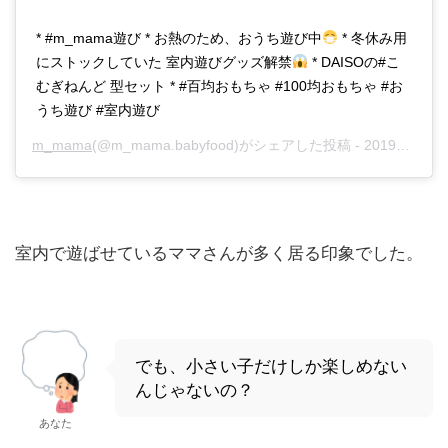
* #m_mama遊び * お熱のため、おうち遊び中
* 冬休み用
にストックしていた 室内遊びグッズ解禁
* DAISOの#こ
むぎねんど 型セット * #百均おもちゃ #100均おもちゃ #お
うち遊び #室内遊び
m_mama
(@m_mama.babyfood)がシェアした投稿 -
2019年12月月14日午後9時03分PST
室内で遊ばせているママさんが多く居る印象でした。
でも、小さい子だけしか楽しめない
んじゃないの？
あなた