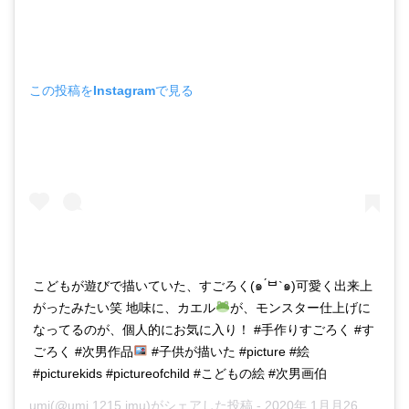
この投稿をInstagramで見る
こどもが遊びで描いていた、すごろく(๑ ́ᄇ`๑)可愛く出来上
がったみたい笑 地味に、カエル
が、モンスター仕上げに
なってるのが、個人的にお気に入り！ #手作りすごろく #す
ごろく #次男作品
#子供が描いた #picture #絵
#picturekids #pictureofchild #こどもの絵 #次男画伯
umi
(@umi.1215.imu)がシェアした投稿 -
2020年 1月月26日午前1時13分PST