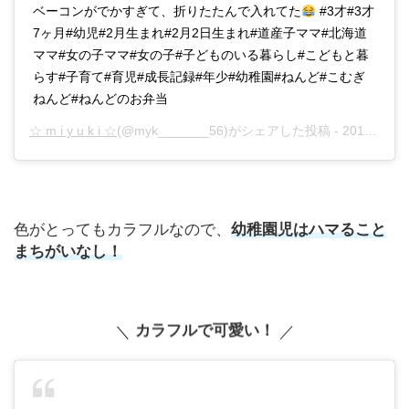
ベーコンがでかすぎて、折りたたんで入れてた
#3才#3才
7ヶ月#幼児#2月生まれ#2月2日生まれ#道産子ママ#北海道
ママ#女の子ママ#女の子#子どものいる暮らし#こどもと暮
らす#子育て#育児#成長記録#年少#幼稚園#ねんど#こむぎ
ねんど#ねんどのお弁当
☆ m i y u k i ☆
(@myk_______56)がシェアした投稿 -
2019年12月月27日午後4時21分PST
色がとってもカラフルなので、
幼稚園児はハマること
まちがいなし！
＼
カラフルで可愛い！
／