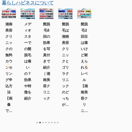
暮らしハピネスについて
0/5/25
2020/5/20
2020/5/17
2020/5/12
2020/5/17
2020/5/17
2020/5/17
202
湘南
メデ
髭脱
髭脱
髭脱
1万
髭脱
美容
ィオ
毛8
毛は
毛2
円以
毛の
クリ
スタ
回の
湘南
回目
下で
痛い
ニッ
ーで
効果
美容
は痛
買え
部位
クの
の髭
を写
クリ
いけ
る電
は？
無料
脱毛
真付
ニッ
ど耐
気シ
部位
カウ
は痛
きで
クと
えら
ェー
別の
ンセ
い
紹介
ゴリ
れる
バー
痛み
リン
の？
｜湘
ラク
レベ
おす
と軽
グ申
効果
南美
リニ
ル
すめ
減策
込方
や特
容ク
ック
【湘
5
法
徴を
リニ
のど
南美
選！
【画
紹介
ック
っち
容ク
【コ
像
が...
リ
ス
で...
ニ...
パ...