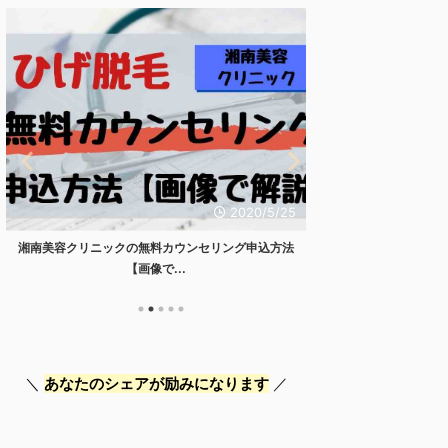
2020/5/25
湘南美容クリニックの無料カウンセリング申込方法
メディオスターでの
【画像で...
あなたのシェアが励みになります
＼
／