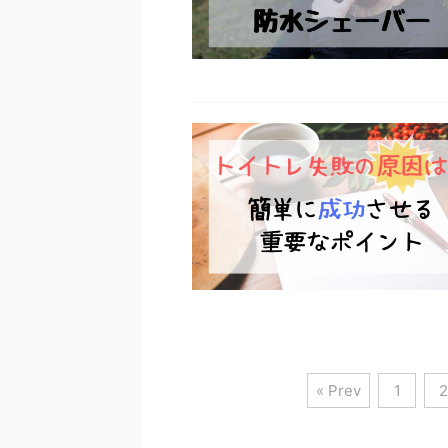
« Prev
1
2