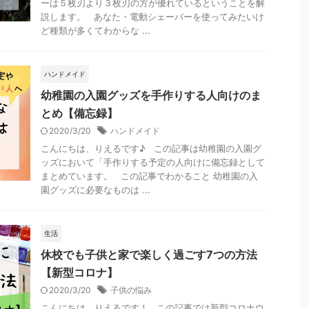
ーは５枚刃より３枚刃の方が優れているということを解
説します。 あなた・電動シェーバーを使ってみたいけ
ど種類が多くてわからな ...
ハンドメイド
幼稚園の入園グッズを手作りする人向けのま
とめ【備忘録】
2020/3/20
ハンドメイド
こんにちは、りえるです♪ この記事は幼稚園の入園グ
ッズにおいて「手作りする予定の人向けに備忘録として
まとめています。 この記事でわかること 幼稚園の入
園グッズに必要なものは ...
生活
休校でも子供と家で楽しく過ごす7つの方法
【新型コロナ】
2020/3/20
子供の悩み
こんにちは、りえるです！ この記事では新型コロナウ