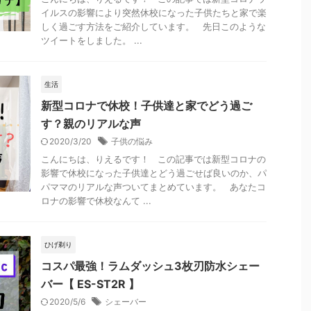
イルスの影響により突然休校になった子供たちと家で楽
しく過ごす方法をご紹介しています。 先日このような
2020/5/17
2020/5/12
2020/5/17
2020/5/17
2020/5/17
2020/5/26
202
ツイートをしました。 ...
髭脱
髭脱
髭脱
1万
髭脱
ゴリ
毛8
毛は
毛2
円以
毛の
ラク
生活
回の
湘南
回目
下で
痛い
リニ
効果
美容
は痛
買え
部位
ック
新型コロナで休校！子供達と家でどう過ご
を写
クリ
いけ
る電
は？
の無
す？親のリアルな声
真付
ニッ
ど耐
気シ
部位
料カ
2020/3/20
子供の悩み
きで
クと
えら
ェー
別の
ウン
紹介
ゴリ
れる
バー
痛み
セリ
こんにちは、りえるです！ この記事では新型コロナの
影響で休校になった子供達とどう過ごせば良いのか、パ
｜湘
ラク
レベ
おす
と軽
ング
パママのリアルな声ついてまとめています。 あなたコ
南美
リニ
ル
すめ
減策
申込
ロナの影響で休校なんて ...
容ク
ック
【湘
5
方法
リニ
のど
南美
選！
【 画
ック
っち
容ク
【コ
像
ひげ剃り
が...
リ
ス
解...
ニ...
パ...
コスパ最強！ラムダッシュ3枚刃防水シェー
バー【 ES-ST2R 】
2020/5/6
シェーバー