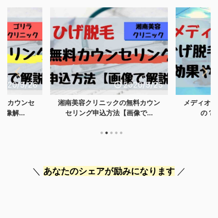
2020/5/25
2020/5/20
クリニックの無料カウン
メディオスターでの髭脱毛は痛い
申込方法【画像で...
の？効果や特徴を紹介
あなたのシェアが励みになります
＼
／