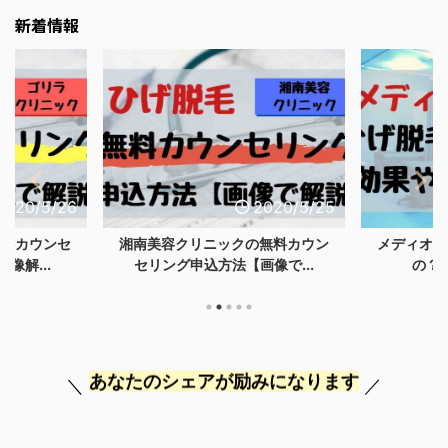
新着情報
2020/5/26
2020/5/25
無料カウンセ
湘南美容クリニックの無料カウン
メディオス
像解...
セリング申込方法【画像で...
の？
＼
あなたのシェアが励みになります
／