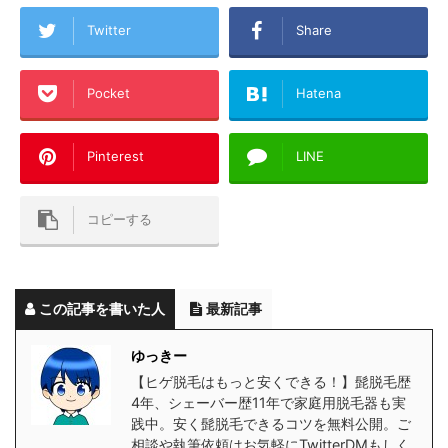
Twitter
Share
Pocket
Hatena
Pinterest
LINE
コピーする
この記事を書いた人
最新記事
ゆっきー
【ヒゲ脱毛はもっと安くできる！】髭脱毛歴
4年、シェーバー歴11年で家庭用脱毛器も実
践中。安く髭脱毛できるコツを無料公開。ご
相談や執筆依頼はお気軽にTwitterDMもしく