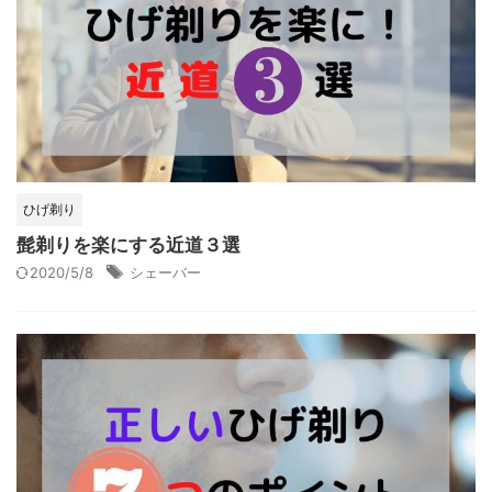
ひげ剃り
髭剃りを楽にする近道３選
2020/5/8
シェーバー