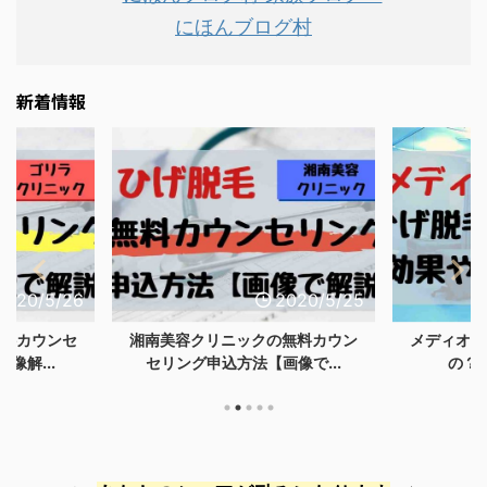
にほんブログ村
新着情報
/5/26
2020/5/25
ウンセ
湘南美容クリニックの無料カウン
メディオスター
.
セリング申込方法【画像で...
の？効果や