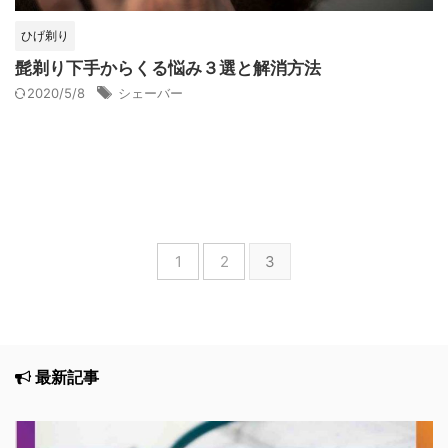
ひげ剃り
髭剃り下手からくる悩み３選と解消方法
2020/5/8
シェーバー
1
2
3
最新記事