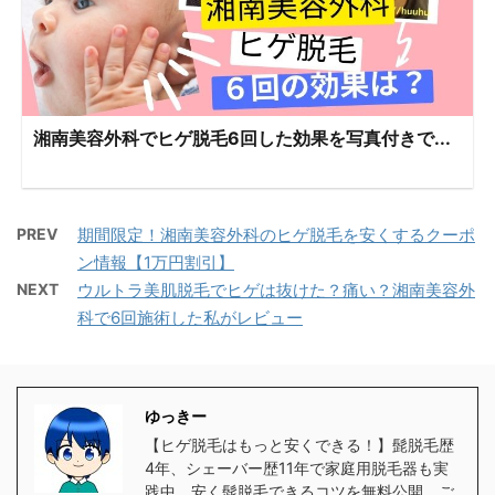
湘南美容外科でヒゲ脱毛6回した効果を写真付きで...
PREV
期間限定！湘南美容外科のヒゲ脱毛を安くするクーポ
ン情報【1万円割引】
NEXT
ウルトラ美肌脱毛でヒゲは抜けた？痛い？湘南美容外
科で6回施術した私がレビュー
ゆっきー
【ヒゲ脱毛はもっと安くできる！】髭脱毛歴
4年、シェーバー歴11年で家庭用脱毛器も実
践中。安く髭脱毛できるコツを無料公開。ご