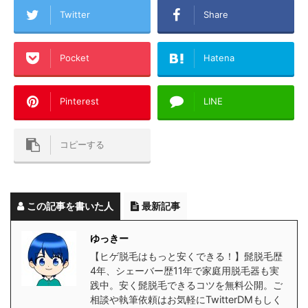
Twitter
Share
Pocket
Hatena
Pinterest
LINE
コピーする
この記事を書いた人
最新記事
ゆっきー
【ヒゲ脱毛はもっと安くできる！】髭脱毛歴
4年、シェーバー歴11年で家庭用脱毛器も実
践中。安く髭脱毛できるコツを無料公開。ご
相談や執筆依頼はお気軽にTwitterDMもしく